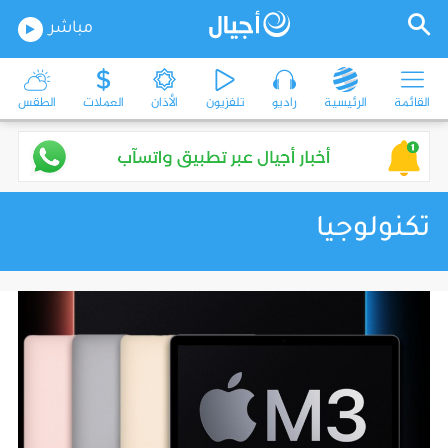
مباشر
القائمة
الرئيسية
راديو
تلفزيون
الأذان
العملات
الطقس
تكنولوجيا