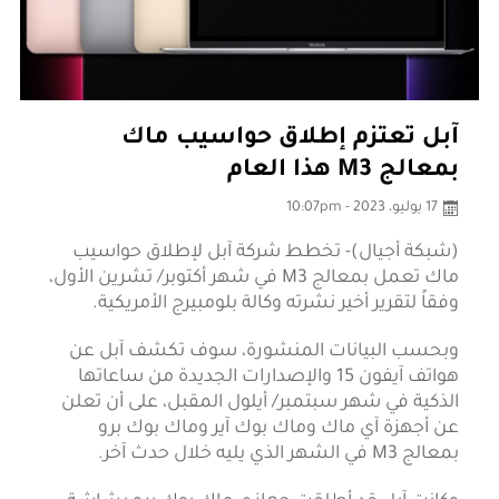
آبل تعتزم إطلاق حواسيب ماك
بمعالج M3 هذا العام
17 يوليو، 2023 - 10:07pm
(شبكة أجيال)- تخطط شركة آبل لإطلاق حواسيب
ماك تعمل بمعالج M3 في شهر أكتوبر/ تشرين الأول،
وفقاً لتقرير أخير نشرته وكالة بلومبيرج الأمريكية.
وبحسب البيانات المنشورة، سوف تكشف آبل عن
هواتف آيفون 15 والإصدارات الجديدة من ساعاتها
الذكية في شهر سبتمبر/ أيلول المقبل، على أن تعلن
عن أجهزة آي ماك وماك بوك آير وماك بوك برو
بمعالج M3 في الشهر الذي يليه خلال حدث آخر.