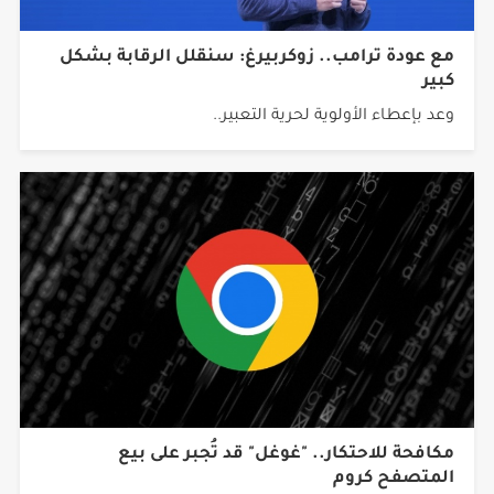
مع عودة ترامب.. زوكربيرغ: سنقلل الرقابة بشكل
كبير
وعد بإعطاء الأولوية لحرية التعبير..
مكافحة للاحتكار.. "غوغل" قد تُجبر على بيع
المتصفح كروم