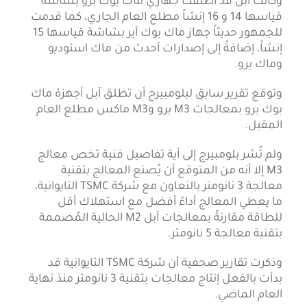
وكانت آبل قد أطلقت جهازي ماك بوك برو بشاشة
قياسها 14 و 16 إنشاً مطلع العام الجاري، كما قدمت
للجمهور حديثاً جهاز ماك بوك آير بشاشة قياسها 15
إنشاً، إضافةً إلى إصدارات أحدث من ماك استوديو
وماك برو.
وتوقع تقرير سابق لبلومبيرج أن تطلق آبل أجهزة ماك
بوك برو بمعالجات M3 برو وM3 ماكس مطلع العام
المقبل.
ولم تُشر بلومبيرج إلى أية تفاصيل فنية تخص معالج
M3 إلا أنه من المتوقع أن يُصنع المعالج بتقنية
معالجة 3 نانومتر بالتعاون مع شركة TSMC التايوانية،
ما يعطي المعالج أداءً أفضل مع استهلاك أقل
للطاقة مقارنةً بمعالجات آبل M2 الحالية المُصممة
بتقنية معالجة 5 نانومتر.
وذكرت تقارير صحفية أن شركة TSMC التايوانية قد
بدأت بالفعل إنتاج معالجات بتقنية 3 نانومتر منذ نهاية
العام الماضي.