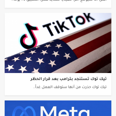
أعلن أنه سيوقع أمراً تنفيذياً لتمديد عمل التطبيق 75 يوماً..
تيك توك تستنجد بترامب بعد قرار الحظر
تيك توك حذرت من أنها ستوقف العمل غداً..