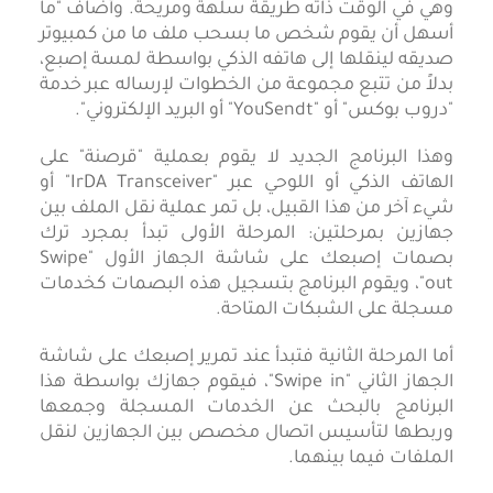
وهي في الوقت ذاته طريقة سلهة ومريحة. وأضاف "ما
أسهل أن يقوم شخص ما بسحب ملف ما من كمبيوتر
صديقه لينقلها إلى هاتفه الذكي بواسطة لمسة إصبع،
بدلاً من تتبع مجموعة من الخطوات لإرساله عبر خدمة
"دروب بوكس" أو "YouSendt" أو البريد الإلكتروني".
وهذا البرنامج الجديد لا يقوم بعملية "قرصنة" على
الهاتف الذكي أو اللوحي عبر "IrDA Transceiver" أو
شيء آخر من هذا القبيل، بل تمر عملية نقل الملف بين
جهازين بمرحلتين: المرحلة الأولى تبدأ بمجرد ترك
بصمات إصبعك على شاشة الجهاز الأول "Swipe
out"، ويقوم البرنامج بتسجيل هذه البصمات كخدمات
مسجلة على الشبكات المتاحة.
أما المرحلة الثانية فتبدأ عند تمرير إصبعك على شاشة
الجهاز الثاني "Swipe in"، فيقوم جهازك بواسطة هذا
البرنامج بالبحث عن الخدمات المسجلة وجمعها
وربطها لتأسيس اتصال مخصص بين الجهازين لنقل
الملفات فيما بينهما.