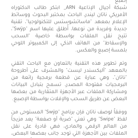
شبكة أجيال الإذاعية ARN_ ابتكر طالب الدكتوراه
الأمريكي ناتان ليندر، الباحث بمختبر البحوث ووسائط
الإعلام بمعهد "ماساتشوستس للتكنولوجيا"، تقنية
جديدة وفريدة من نوعها، أُطلق عليها اسم "Swÿp"،
تتيح نقل الملفات بواسطة خاصية "السحب
والإسقاط" من الهاتف الذكي إلى الكمبيوتر اللوحي
بلمسة إصبع والعكس.
وتم تطوير هذه التقنية بالتعاون مع الباحث التقني
بالمعهد "أليكسندر ليست" والمشرف على أطروحة
"ناتان"، وهي عبارة عن قطعة برمجية رائعة من
البرمجيات مفتوحة المصدر، تسمح بتبادل البيانات
ومشاركة الملفات عبر الأجهزة المتقاربة من بعضها
البعض عن طريق السحب والإفلات بواسطة الإصبع.
ووفقاً لوصف ناتان فإن برنامج "Swÿp" المستوحى من
لفظ "Swipe" وهي تعني "ضربة أو صفعة" يعد مزيجاً
من العالم الرقمي والمادي، فهي قادرة على نقل
الملفات بين الأجهزة التي توجد جانب بعضها البعض،