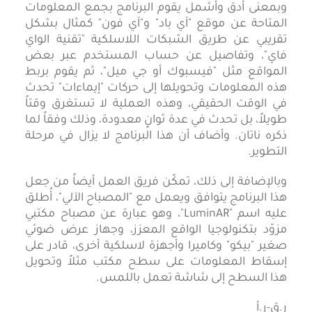
وبمعنى أدق وأشمل يقوم البرنامج بجمع المعلومات
المتاحة عن موقع "آي باد" و"آي فون" كمثال بشكل
تقريبي عن طريق الشبكات اللاسلكية "تقنية الواي
فاي"، وتفاصيل عن حساب المستخدم عبر بعض
المواقع مثل "فيسبوك أو جي ميل"، ثم يقوم بربط
هذه المعلومات وتحويلها إلى حركات "إيماءات" تحدث
في الوقت الحقيقي، وهذه العملية لا تستغرق وقتاً
طويلاً، بل تحدث في عدة ثوانٍ معدودة، وذلك وفقاً لما
ذكره ناتان. وأضاف أن هذا البرنامج لا يزال في مرحلة
التطوير.
وبالإضافة إلى ذلك، تمكّن فريق العمل أيضاً من جعل
هذا البرنامج يتوافق ويعمل مع "المصباح الآلي"، أُطلق
عليه اسم "LuminAR"، وهو عبارة عن مصباح مكتبي
مزوّد بتكنولوجيا الواقع المعزز، وجهاز عرض ضوئي
صغير "بيكو" وكاميرا وأجهزة لاسلكية أخرى، قادر على
إسقاط المعلومات على سطح مكتب مثلاً وتحويل
هذا السطح إلى شاشة تعمل باللمس.
ر.ق-ر.أ