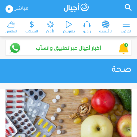
مباشر
القائمة
الرئيسية
راديو
تلفزيون
الأذان
العملات
الطقس
صحة