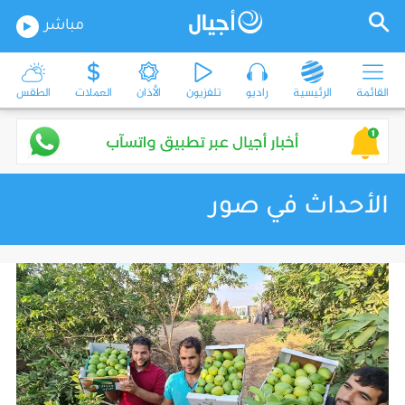
مباشر
القائمة
الرئيسية
راديو
تلفزيون
الأذان
العملات
الطقس
الأحداث في صور