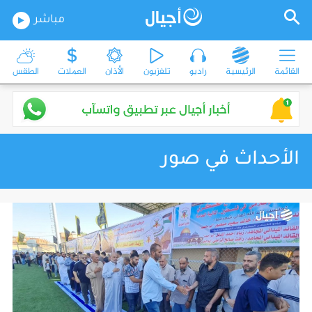
مباشر
القائمة
الرئيسية
راديو
تلفزيون
الأذان
العملات
الطقس
الأحداث في صور