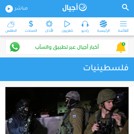
مباشر
القائمة
الرئيسية
راديو
تلفزيون
الأذان
العملات
الطقس
فلسطينيات