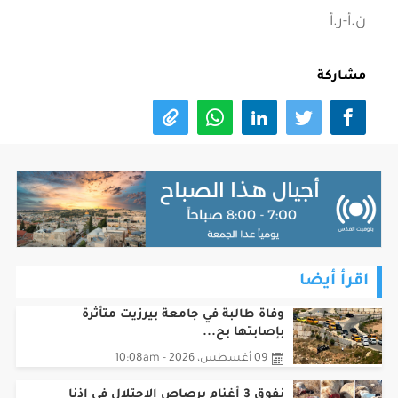
ن.أ-ر.أ
مشاركة
اقرأ أيضا
وفاة طالبة في جامعة بيرزيت متأثرة
بإصابتها بح...
09 أغسطس، 2026 - 10:08am
نفوق 3 أغنام برصاص الاحتلال في إذنا