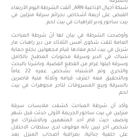
شبكة أجيال الإذاعية ARN_ ألقت الشرطة اليوم الأربعاء
القبض على أربعة أشخاص بجرائم سرقة منزلين في
بيت ساحور ودير للراهبات في بيت لحم.
وأوضحت الشرطة في بيان لها أنّ شرطة المباحث
العامة تلقت شكوى أمس الثلاثاء من دير راهبات مار
شربل في بيت لحم مفادها قيام مجهولين بخلع حماية
شباك في الدير وسرقة محتويات المطبخ بالكامل
وسرقة كيلوا غرام من القطع الفضية، وباشرنا بالبحث
والتحري وتم الاشتباه بشخص عمره 22 عاماً
وبالتحقيق معه اعترف قيامه وثلاثة فتية قاصرين
بالسرقة وبيع المسروقات لتاجر مجوهرات في بيت
لحم.
وأكد أن شرطة المباحث كشفت ملابسات سرقة
منزلين في بيت ساحور الجريمة الأولى حدثت قبل شهر
ونصف حيث قام أحد المتهمين وبالاشتراك مع
شخص آخر تبين بأنه موقوف لدى سلطات الاحتلال
على خلفية جنائية، بمراقبة أصحاب المنزل بعد