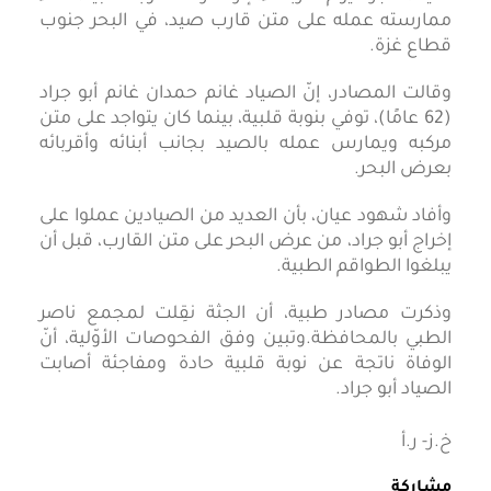
ممارسته عمله على متن قارب صيد، في البحر جنوب
قطاع غزة.
وقالت المصادر، إنّ الصياد غانم حمدان غانم أبو جراد
(62 عامًا)، توفي بنوبة قلبية، بينما كان يتواجد على متن
مركبه ويمارس عمله بالصيد بجانب أبنائه وأقربائه
بعرض البحر.
وأفاد شهود عيان، بأن العديد من الصيادين عملوا على
إخراج أبو جراد، من عرض البحر على متن القارب، قبل أن
يبلغوا الطواقم الطبية.
وذكرت مصادر طبية، أن الجثة نقِلت لمجمع ناصر
الطبي بالمحافظة.وتبين وفق الفحوصات الأوّلية، أنّ
الوفاة ناتجة عن نوبة قلبية حادة ومفاجئة أصابت
الصياد أبو جراد.
خ.ز- ر.أ
مشاركة