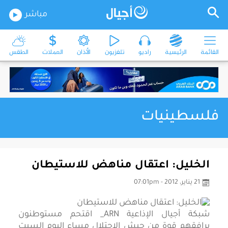
مباشر
القائمة
الرئيسية
راديو
تلفزيون
الأذان
العملات
الطقس
فلسطينيات
الخليل: اعتقال مناهض للاستيطان
21 يناير، 2012 - 07:01pm
شبكة أجيال الإذاعية ARN_ اقتحم مستوطنون
يرافقهم قوة من جيش الاحتلال مساء اليوم السبت