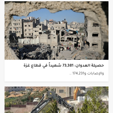
حصيلة العدوان: 73,381 شهيداً في قطاع غزة
والإصابات و174,231 ..