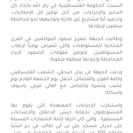
السبت، الحكومة الفلسطينية في رام الله باتخاذ كل
التدابير والإجراءات من أجل توفير كل الإمكانيات،
وتجميد أية مشاريع غير طارئة وتوجيهها نحو محافظة
سلفيت لإنقاذها.
وطالبت الجبهة بتعزيز صمود المواطنين في القرى
المحاذية للمستوطنات والتي تتعرض يومياً لإرهاب
المستوطنين، وتوفير مقومات الصمود لأبناء
المحافظة وإعلانها منطقة منكوبة .
ودعت الجبهة في بيان صحفي، الشعب الفلسطيني
وكافة القوى والفصائل، لجعل يوم الجمعة القادم يوم
غضب ونصرة وتضامن مع أهالي قرىتي ياسوف
واسكاكا.
واستنكرت الإجراءات الممنهجة التي يقوم بها
المستوطنون بحماية جيش الاحتلال والاعتداءات
المستمرة ، والتي كان أخرها كتابة الشعارات المسيئة
على جدران مسجد علي بن أبي طالب في دير استيا
وقطع 100 من أشجار الزيتون المعمرة في بلدتي