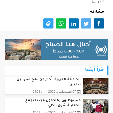
س.ز_ر.أ
مشاركة
اقرأ أيضا
الجامعة العربية: نُحذر من نهج إسرائيل
بتغيير...
07 أغسطس، 2026 - 01:08pm
مستوطنون يهاجمون مجددا تجمع
الكعابنة شرق الطي...
07 أغسطس، 2026 - 12:08pm