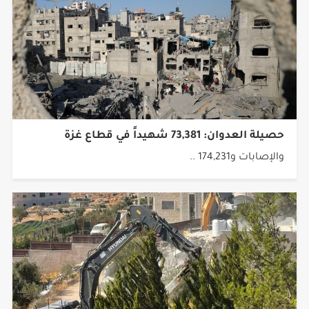
حصيلة العدوان: 73,381 شهيداً في قطاع غزة
والإصابات و174,231 ..