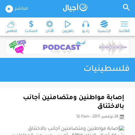
مباشر
القائمة
الرئيسية
راديو
تلفزيون
الأذان
العملات
الطقس
فلسطينيات
إصابة مواطنين ومتضامنين أجانب
بالاختناق
26 نوفمبر، 2011 - 12:11am