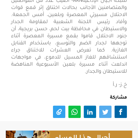
شبكة أجيال الإذاعيةARN- أصيب عدد من المواطنين
والمتضامنين الأجانب بحالات اختناق إثر قمع قوات
الاحتلال مسيرتي المعصرة وبلعين، أمس الجمعة.
وأفاد رئيس اللجنة الشعبية لمقاومة الجدار
والاستيطان في محافظة بيت لحم، حسن بريجية، أن
جنود الاحتلال قاموا بقمع مسيرة المعصرة أثناء
توجهها لجدار الضم والتوسع، باستخدام القنابل
الغازية. كما تعرض العشرات للاختناق جراء
استنشاقهم للغاز المسيل للدموع، في مواجهات
اندلعت أثناء مسيرة بلعين الأسبوعية المناهضة
للاستيطان والجدار.
خ.ز- ر.أ
مشاركة