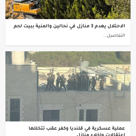
الاحتلال يهدم 3 منازل في نحالين والمنية ببيت لحم
التفاصيل...
عملية عسكرية في قلنديا وكفر عقب تتخللها
اعتقالات وإخلاء منازل