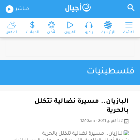
مباشر
القائمة
الرئيسية
راديو
تلفزيون
الأذان
العملات
الطقس
فلسطينيات
البازيان.. مسيرة نضالية تتكلل
بالحرية
22 أكتوبر، 2011 - 12:10am