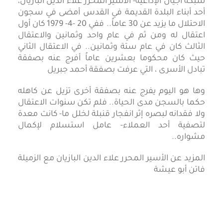
شبكة أجيال الإذاعية- الأسير المحرر علاء الدين البازيان،
أحد أبناء البلدة القديمة في القدس أمضى في سجون
الاحتلال ما يزيد عن 30 عاماً.. ففي 20 -4- 1979 كان أول
اعتقال له ومن ثم في عام واحد وثمانين والاعتقال
الثالث كان في عام ستة وثمانين.. في الاعتقال الثاني
حيث كان محكوما بعشرين عاماً أفرج عنه بصفقة
تبادل الأسرى ، التي عرفت بصفقة أحمد جبريل
وها هو اليوم يفرج عنه بصفقة أخرى تزيل عن كاهله
حكما بالسجن مدى الحياة.. فلم تكن سنوات الاعتقال
ولا فقدانه لبصره إثر انفجار قنبلة لخلل ما- كانت معدة
لتصفية أحد العملاء- عامل استسلام لإكمال
مشواره..
المزيد عن الأسير المحرر علاء الدين البازيان مع الزميلة
فاتن أبو عيشة