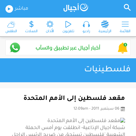
مباشر
القائمة
الرئيسية
راديو
تلفزيون
الأذان
العملات
الطقس
فلسطينيات
مقعد فلسطين إلى الأمم المتحدة
06 سبتمبر، 2011 - 12:09am
شبكة أجيال الإذاعية- انطلقت يوم أمس الحملة
الشعبية 'فلسطين تستحق من ضريح الرئيس الراحل