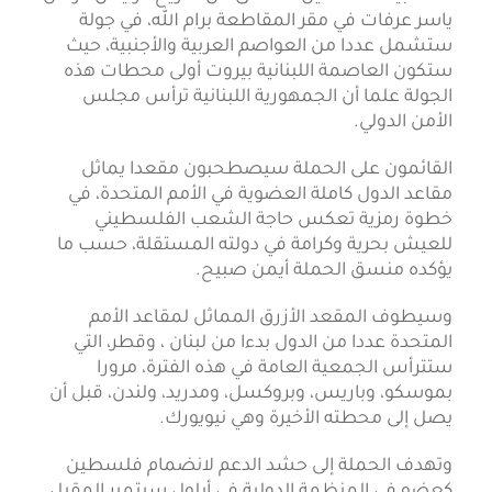
ياسر عرفات في مقر المقاطعة برام الله، في جولة
ستشمل عددا من العواصم العربية والأجنبية، حيث
ستكون العاصمة اللبنانية بيروت أولى محطات هذه
الجولة علما أن الجمهورية اللبنانية ترأس مجلس
الأمن الدولي.
القائمون على الحملة سيصطحبون مقعدا يماثل
مقاعد الدول كاملة العضوية في الأمم المتحدة، في
خطوة رمزية تعكس حاجة الشعب الفلسطيني
للعيش بحرية وكرامة في دولته المستقلة، حسب ما
يؤكده منسق الحملة أيمن صبيح.
وسيطوف المقعد الأزرق المماثل لمقاعد الأمم
المتحدة عددا من الدول بدءا من لبنان ، وقطر، التي
ستترأس الجمعية العامة في هذه الفترة، مرورا
بموسكو، وباريس، وبروكسل، ومدريد، ولندن، قبل أن
يصل إلى محطته الأخيرة وهي نيويورك.
وتهدف الحملة إلى حشد الدعم لانضمام فلسطين
كعضو في المنظمة الدولية في أيلول سبتمبر المقبل،