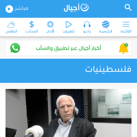
مباشر
القائمة
الرئيسية
راديو
تلفزيون
الأذان
العملات
الطقس
فلسطينيات