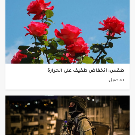
طقس: انخفاض طفيف على الحرارة
تفاصيل..