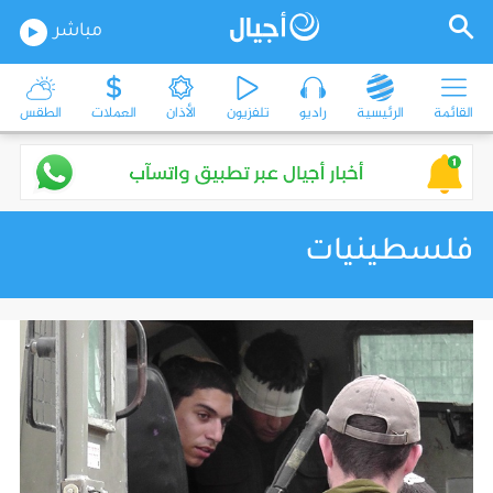
مباشر
القائمة
الرئيسية
راديو
تلفزيون
الأذان
العملات
الطقس
فلسطينيات