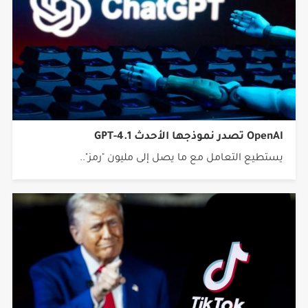
OpenAI تصدر نموذجها الأحدث GPT-4.1
يستطيع التعامل مع ما يصل إلى مليون "رمز"..