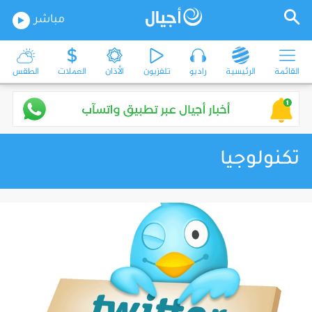
مباشر
القائمة
الرئيسية
راديو
تلفزيون
الأذان
العملات
الطقس
تكنولوجيا