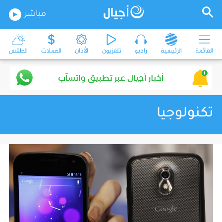
مباشر
القائمة
الرئيسية
راديو
تلفزيون
الأذان
العملات
الطقس
تكنولوجيا