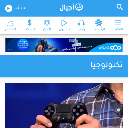
مباشر
القائمة
الرئيسية
راديو
تلفزيون
الأذان
العملات
الطقس
تكنولوجيا