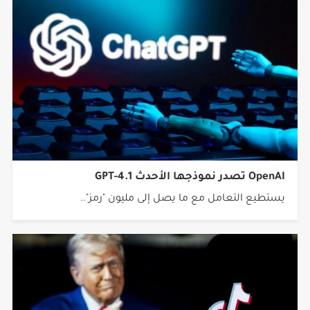
OpenAI تصدر نموذجها الأحدث GPT-4.1
يستطيع التعامل مع ما يصل إلى مليون "رمز"..