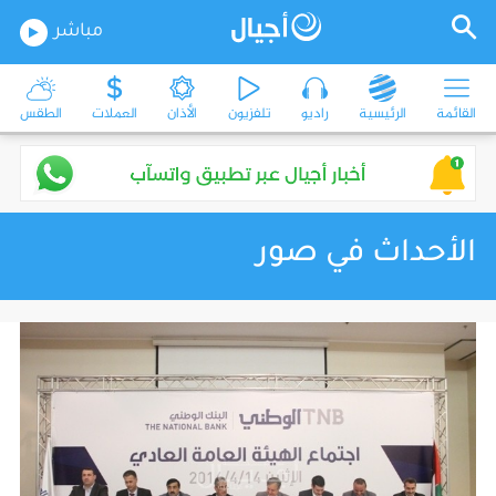
مباشر
القائمة
الرئيسية
راديو
تلفزيون
الأذان
العملات
الطقس
الأحداث في صور