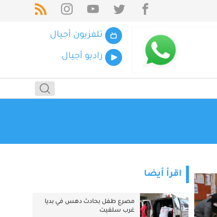
تلفزيون أجيال
راديو أجيال
اقرأ أيضا
مصرع طفل بحادث دهس في بديا
غرب سلفيت