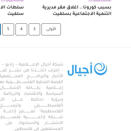
فلسطينيات
فلسطينيات
بسبب كورونا.. اغلاق مقر مديرية
سلطات الاح
التنمية الاجتماعية بسلفيت
سلفيت
الأولى
3
4
5
شبكة أجيال الإعـــــــلامية – راديو – تلف
– إنترنت اتخـــــــذنا من نشـــــــر ثقــ
الأخبار والبرامـــــــــــج المجـــــــ
القصة المحلية الفلســــطـــــــينية نهجاً، 
إعــــــلامية بكـــــــافة الأشكـــــــ
السياسة والاقتصاد والرياضة والاجـــ
وبرؤية تحافظ عـــــــلى ال
الفلسطـــــــــــــيني وترســـــــــــــخ
الفلسطينية". تعــــــــــــتبر إذاعــــــة أجـــــ
شـــــــبكة إذاعـــــــــــــــــــية فلســــــــــ
الانتشــــــار والاستحواذ على
المستمعين في فلسطين.