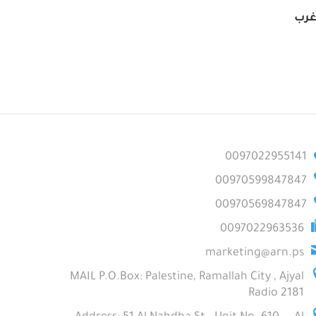
 غرب
0097022955141
00970599847847
00970569847847
0097022963536
marketing@arn.ps
MAIL P.O.Box: Palestine, Ramallah City , Ajyal
Radio 2181