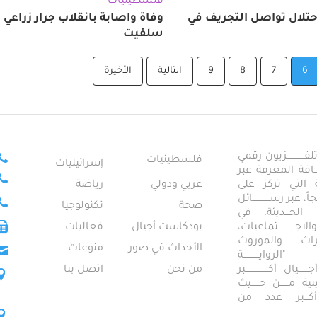
فلسطينيات
تلال تواصل التجريف في
وفاة واصابة بانقلاب جرار زراعي
سلفيت
6
7
8
9
التالية
الأخيرة
ــــــــــــزيون رقمي
فلسطينيات
إسرائيليات
ـــــافة المعرفة عبر
تمعية التي تركز على
عربي ودولي
رياضة
عبر رســــــــــــائل
صحة
تكنولوجيا
ــال الحـــديثة، في
ـــــــــتماعيات،
بودكاست أجيال
فعاليات
تراث والموروث
الأحداث في صور
منوعات
 "الروايـــــــــــة
ــيال أكــــــــــــــــبر
من نحن
اتصل بنا
ــطينية مــــــن حــــــيث
 أكـــبر عدد من