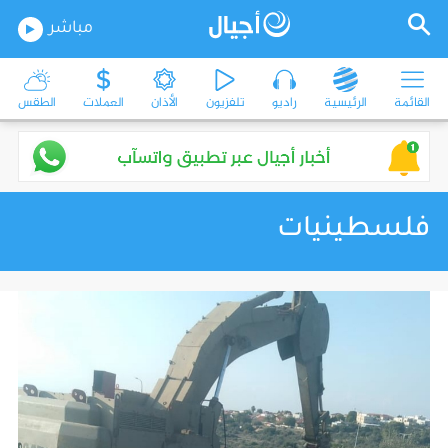
مباشر
القائمة
الرئيسية
راديو
تلفزيون
الأذان
العملات
الطقس
فلسطينيات