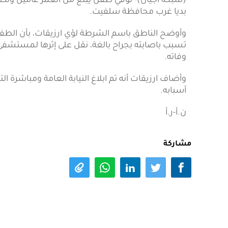
(شبكة أجيال)- توفي طفل يبلغ من العمر عامين ونصف 
بديا غرب محافظة سلفيت.
وأوضح الناطق باسم الشرطة لؤي ارزيقات، بأن الطفل 
تسبب باصابته بجراح بالغة، نقل على إثرها لمستشف
وفاته.
وأضاف ارزيقات أنه تم ابلاغ النيابة العامة ومباشرة
أسبابه.
ن.أ-ر.أ
مشاركة