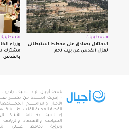
فلسطينيات
فلسطينيات
الاحتلال يصادق على مخطط استيطاني
وزراء الخا
لعزل القدس عن بيت لحم
مشترك لمو
بالقدس
شبكة أجيال الإعـــــــلامية – راديو – تلف
– إنترنت اتخـــــــذنا من نشـــــــر ثقــ
الأخبار والبرامـــــــــــج المجـــــــ
القصة المحلية الفلســــطـــــــينية نهجاً، 
إعــــــلامية بكـــــــافة الأشكـــــــ
السياسة والاقتصاد والرياضة والاجـــ
وبرؤية تحافظ عـــــــلى ال