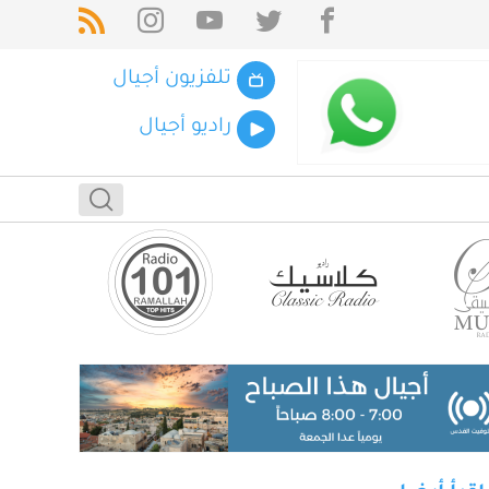
تلفزيون أجيال
راديو أجيال