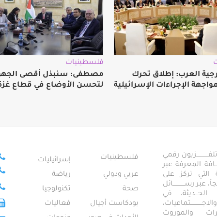
فلسطينيات
رجية العرب: إطلاق تحرك
مصطفى: سنبذل أقصى الجهو
اجهة الإجراءات الإسرائيلية
لتحسن الأوضاع في قطاع غزة
ــــــــــــزيون رقمي
فلسطينيات
إسرائيليات
ـــــافة المعرفة عبر
تمعية التي تركز على
عربي ودولي
رياضة
عبر رســــــــــــائل
صحة
تكنولوجيا
ــال الحـــديثة، في
ـــــــــتماعيات،
بودكاست أجيال
فعاليات
تراث والموروث