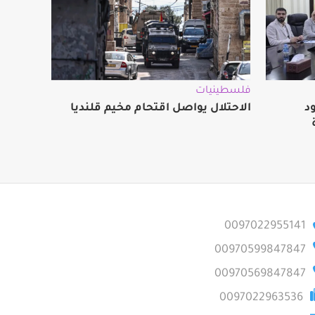
فلسطينيات
د
الاحتلال يواصل اقتحام مخيم قلنديا
0097022955141
00970599847847
00970569847847
0097022963536