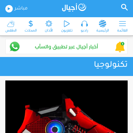
مباشر
القائمة
الرئيسية
راديو
تلفزيون
الأذان
العملات
الطقس
تكنولوجيا