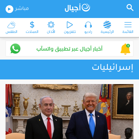
مباشر
القائمة
الرئيسية
راديو
تلفزيون
الأذان
العملات
الطقس
إسرائيليات