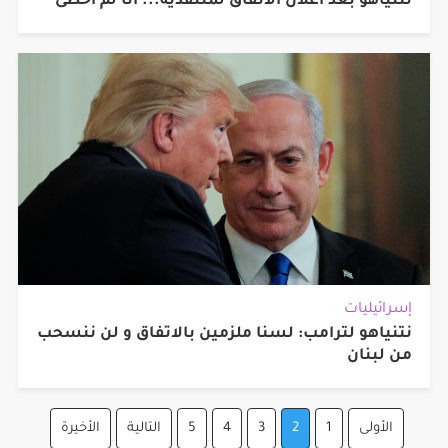
نتنياهو بعد اعلان الاتفاق لمنتقديه... أنا لم أخطئ
إسرائيليات
نتنياهو لترامب: لسنا ملزمين بالاتفاق و لن ننسحب
من لبنان
الأولى
1
2
3
4
5
التالية
الأخيرة