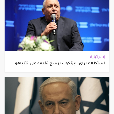
إسرائيليات
استطلاعا رأي: آيزنكوت يرسخ تقدمه على نتنياهو