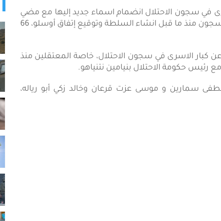
ائمة عمداء الأسرى في سجون الاحتلال انضمام اسماء جديد إليها مع مضي
السنين دون تحررهم، أكثر من 113 أسيراً ما زالوا في السجون منذ ما قبل انشاء السلطة وتوقيع إتفاق أوسلو، 66
ن كبار الاسرى في سجون الاحتلال، خاصة المعتقلين منذ
ع رئيس حكومة الاحتلال بنيامين نتنياهو.
صطفى سمارين و موسى عزت قرعان وخالد زكي أبو رياله،