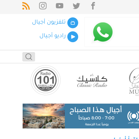
تلفزيون أجيال
راديو أجيال