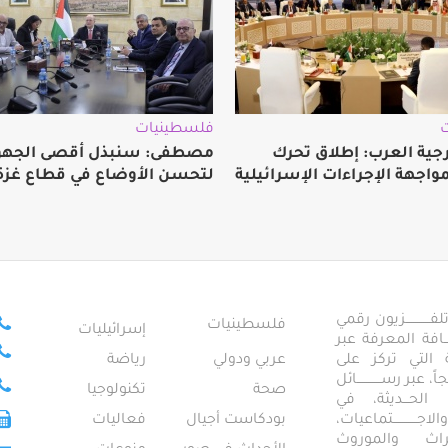
فلسطينيات
رجية العرب: إطلاق تحرك
مصطفى: سنبذل أقصى الجهو
اجهة الإجراءات الإسرائيلية
لتحسن الأوضاع في قطاع غزة
ــــــــــــزيون رقمي
فلسطينيات
إسرائيليات
ـــــافة المعرفة عبر
تمعية التي تركز على
عربي ودولي
رياضة
عبر رســــــــــــائل
صحة
تكنولوجيا
ــال الحـــديثة، في