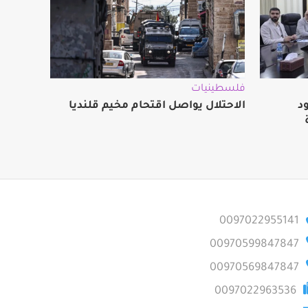
فلسطينيات
د
الاحتلال يواصل اقتحام مخيم قلنديا
0097022955141
00970599847847
00970569847847