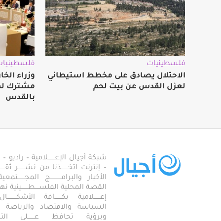
فلسطينيات
فلسطينيات
الاحتلال يصادق على مخطط استيطاني
وزراء الخا
لعزل القدس عن بيت لحم
مشترك لمو
بالقدس
شبكة أجيال الإعـــــــلامية – راديو – تلف
– إنترنت اتخـــــــذنا من نشـــــــر ثقــ
الأخبار والبرامـــــــــــج المجـــــــ
القصة المحلية الفلســــطـــــــينية نهجاً، 
إعــــــلامية بكـــــــافة الأشكـــــــ