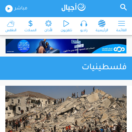
مباشر
القائمة
الرئيسية
راديو
تلفزيون
الأذان
العملات
الطقس
فلسطينيات