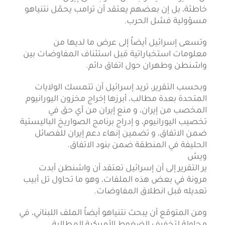
خاطئة، بل إن بعضهم يعتقد أن ترامب يحمّل نتنياهو
مسؤولية فشل الحرب.
وتسعى إسرائيل أيضاً إلى عرض ما لديها من
معلومات استخباراتية قبل استئناف المفاوضات بين
واشنطن وطهران حول اتفاق دائم.
وبحسب التقرير، تريد إسرائيل أن تتمسك الولايات
المتحدة بعدة مطالب، أبرزها إخراج مخزون اليورانيوم
المخصب من إيران، و منع إيران من أي حق في
تخصيب اليورانيوم، و إدراج برنامج الصواريخ الباليستية
ضمن الاتفاق، و تضمين إنهاء دعم إيران للفصائل
الحليفة في المنطقة ضمن بنود الاتفاق.
ويش
ير التقرير إلى أن إسرائيل تعتقد أن واشنطن أبدت
مرونة في بعض هذه الملفات، وهو ما تحاول تل أبيب
تعديله قبل انطلاق المفاوضات.
ومن المتوقع أن يبحث نتنياهو أيضاً الملف اللبناني، في
محاولة لتخفيف الضغوط الأميركية المطالبة