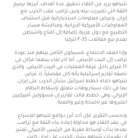
نتنياهو يريد من اللقاء تحقيق عدة أهداف، أبرزها ترميم
الثقة التي تضررت بينه وبين ترامب عقب الحرب مع
إيران، وعرض معلومات استخباراتية قبل استئناف
المفاوضات الأميركية الإيرانية، ومناقشة مسار
التطبيع مع دول عربية، إضافة إلى إقناع واشنطن
بعدم بيع مقاتلات F-35 لتركيا.
وإذا انعقد الاجتماع، فسيكون الثامن بينهم منذ عودة
ترامب إلى البيت الأبيض. أما آخر لقاء بينهما فكان في
11 فبراير داخل غرفة العمليات في البيت الأبيض، والذي
تصفه تقارير إسرائيلية بأنه كان مفصلياً، إذ عرض
نتنياهو خلاله خطط إسرائيل بشأن الحرب على إيران،
بما في ذلك سيناريوهات تتعلق بإسقاط النظام
الإيراني، وهي خطط قالت تقارير إن مسؤولين أميركيين
اعتبروها غير ناضجة وغير واقعية.
وبحسب التقرير، فإن أحد أبرز دوافع نتنياهو للإسراع
في عقد اللقاء هو محاولة إعادة بناء الثقة مع ترامب،
بعدما بدأت أوساط مقربة من الرئيس الأميركي تعتبر
أن تقديرات نتنياهو بشأن الحرب على إيران كانت