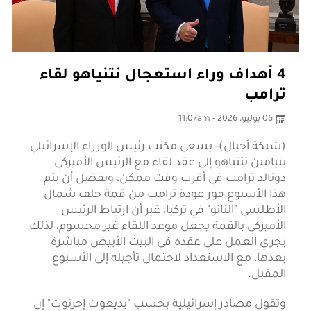
4 أهداف وراء استعجال نتنياهو لقاء
ترامب
06 يوليو، 2026 - 11:07am
(شبكة أجيال)- يسعى مكتب رئيس الوزراء الإسرائيلي
بنيامين نتنياهو إلى عقد لقاء مع الرئيس الأميركي
دونالد ترامب في أقرب وقت ممكن، ويفضل أن يتم
هذا الأسبوع فور عودة ترامب من قمة حلف شمال
الأطلسي "الناتو" في تركيا، غير أن ارتباط الرئيس
الأميركي بالقمة يجعل موعد اللقاء غير محسوم، لذلك
يجري العمل على عقده في البيت الأبيض مباشرة
بعدها، مع الاستعداد لاحتمال تأجيله إلى الأسبوع
المقبل.
وتقول مصادر إسرائيلية بحسب "يديعوت إحرنوت" إن