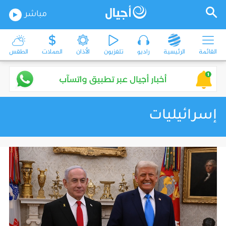
مباشر
القائمة
الرئيسية
راديو
تلفزيون
الأذان
العملات
الطقس
إسرائيليات