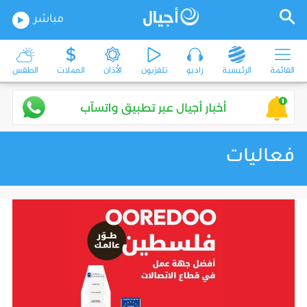
مباشر
القائمة
الرئيسية
راديو
تلفزيون
الأذان
العملات
الطقس
فعاليات