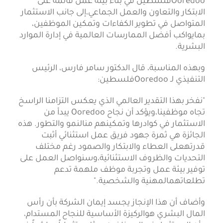
Ooredooفلسطين في بناء بيئة عمل قائمة على
الابتكار والتعاون والعمل الجماعي،إلى جانب الاستثمار
المتواصل في تطوير الكفاءات وتمكين الموظفين،
بمايواكب أفضل الممارسات العالمية في إدارة الموارد
البشرية.
وبهذه المناسبة، قال الدكتور سامر فارس، الرئيس
التنفيذي لـ Ooredooفلسطين:
"نفخر بهذا التقدير العالمي الذي يعكس التزامنا الراسخ
تجاه موظفينا،ويؤكد أن نجاح Ooredoo يبدأ من
الاستثمار في كوادرها وتمكينهم منالنمو والتطور. هذه
الجائزة هي ثمرة جهود فريق عمل استثنائي أثبت
قدرتهعلى العطاء والابتكار والصمود رغم مختلف
التحديات والظروف الاستثنائية،وسنواصل العمل على
توفير بيئة عمل وتجربة موظف ملهمة تدعم
تطلعاتهمالمهنية والشخصية."
وأضاف أن هذا الإنجاز يجسد إيمان الشركة بأن رأس
المال البشري هوالركيزة الأساسية للنجاح المستدام،