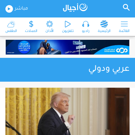
مباشر
القائمة
الرئيسية
راديو
تلفزيون
الأذان
العملات
الطقس
عربي ودولي