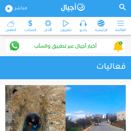
مباشر
القائمة
الرئيسية
راديو
تلفزيون
الأذان
العملات
الطقس
فعاليات