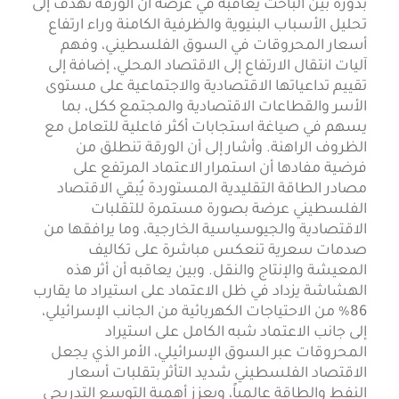
بدوره بين الباحث يعاقبه في عرضه أن الورقة تهدف إلى
تحليل الأسباب البنيوية والظرفية الكامنة وراء ارتفاع
أسعار المحروقات في السوق الفلسطيني، وفهم
آليات انتقال الارتفاع إلى الاقتصاد المحلي، إضافة إلى
تقييم تداعياتها الاقتصادية والاجتماعية على مستوى
الأسر والقطاعات الاقتصادية والمجتمع ككل، بما
يسهم في صياغة استجابات أكثر فاعلية للتعامل مع
الظروف الراهنة. وأشار إلى أن الورقة تنطلق من
فرضية مفادها أن استمرار الاعتماد المرتفع على
مصادر الطاقة التقليدية المستوردة يُبقي الاقتصاد
الفلسطيني عرضة بصورة مستمرة للتقلبات
الاقتصادية والجيوسياسية الخارجية، وما يرافقها من
صدمات سعرية تنعكس مباشرة على تكاليف
المعيشة والإنتاج والنقل. وبين يعاقبه أن أثر هذه
الهشاشة يزداد في ظل الاعتماد على استيراد ما يقارب
86% من الاحتياجات الكهربائية من الجانب الإسرائيلي،
إلى جانب الاعتماد شبه الكامل على استيراد
المحروقات عبر السوق الإسرائيلي، الأمر الذي يجعل
الاقتصاد الفلسطيني شديد التأثر بتقلبات أسعار
النفط والطاقة عالمياً، ويعزز أهمية التوسع التدريجي