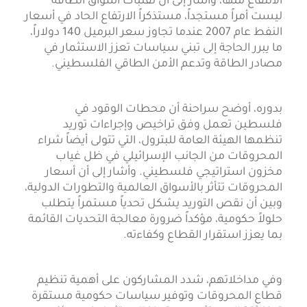
الانتفاع منها، وأشار إلى أن تقلبات أسواق الطاقة
ليست أمراً مستجداً، مستذكراً الارتفاع الحاد في أسعار
النفط عام 2007 عندما تجاوز سعر البرميل 140 دولاراً،
ما يبرر الحاجة إلى تبني سياسات تعزز الاستثمار في
مصادر الطاقة وتدعم الأمن الطاقي الفلسطيني.
بدوره، أوضح سراحنة أن محطات الوقود في
فلسطين تعمل وفق تراخيص وإجراءات توريد
تنظمها الهيئة العامة للبترول، التي تتولى أيضاً شراء
المحروقات من الجانب الإسرائيلي في ظل غياب
مخزون استراتيجي فلسطيني. وأشار إلى أن أسعار
المحروقات تتأثر بالأسواق العالمية والتطورات الدولية،
وبين أن نقص التوريد يشكل تحدياً مستمراً يتطلب
حلولاً حكومية، مؤكداً ضرورة معالجة التحديات القائمة
بما يعزز استقرار القطاع وكفاءته.
وفي مداخلاتهم، شدد المشاركون على أهمية تنظيم
قطاع المحروقات وتوفير سياسات حكومية مستقرة