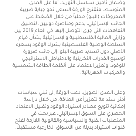
وضمان تأمين سلاسل التوريد. أما على المدى
المتوسط، فتقترح الورقة السعي نحو جباية ضريبة
المحروقات (البلو) محلياً من خلال الضغط على
الجانب الإسرائيلي، بدعم ومناصرة دوليين، لتطبيق
التفاهمات التي جرى التوصل إليها في العام 2019 بين
وزارتي المالية الفلسطينية والإسرائيلية بشأن قيام
السلطة الوطنية الفلسطينية بشراء الوقود بسعره
الأصلي دون تسديد ضريبة البلو. إلى جانب ضرورة
توسيع القدرات التخزينية والاحتياطي الاستراتيجي
للوقود، وتعزيز الاعتماد على أنظمة الطاقة الشمسية
والمركبات الكهربائية.
وعلى المدى الطويل، دعت الورقة إلى تبني سياسات
أكثر استدامة لتعزيز أمن الطاقة، من خلال دراسة
إمكانية تنويع مصادر استيراد الوقود وتقليل الاعتماد
الحصري على السوق الإسرائيلي، عبر بحث في
المتطلبات الفنية والسياسية والقانونية اللازمة لفتح
قنوات استيراد بديلة من الأسواق الخارجية مستقبلاً.