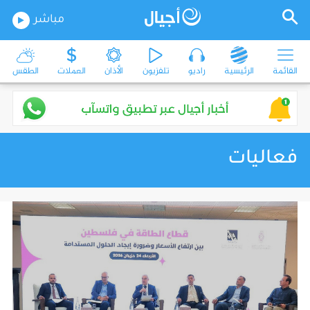
مباشر
القائمة
الرئيسية
راديو
تلفزيون
الأذان
العملات
الطقس
فعاليات