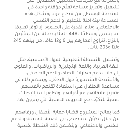
بالشراكة مع شركائها المحليين المنفذين، على
تشغيل وتعزيز مساحة تعلّم مؤقتة واحدة في
المنطقة الوسطى من قطاع غزة. وتشكل هذه
المساحة بيئة آمنة للتعليم، والدعم النفسي
والاجتماعي، وبناء القدرة على الصمود، إذ توفر تعليمًا
غير رسمي ومنظمًا لـ448 طفلًا وطفلة من المتأثرين
بالنزاع، تتراوح أعمارهم بين 6 و12 عامًا، من بينهم 245
ولدًا و203 بنات.
وتشمل الأنشطة التعليمية المواد الأساسية، مثل
اللغة العربية، واللغة الإنجليزية، والرياضيات، والعلوم،
إلى جانب دمج مهارات الحياة، والدعم العاطفي،
والأنشطة المتمحورة حول الطفل. ويسهم ذلك في
مساعدة الأطفال على استعادة ثقتهم بأنفسهم،
وتعزيز علاقاتهم مع أقرانهم، وتطوير استراتيجيات
صحية للتكيّف مع الظروف الصعبة التي يمرون بها.
كما يعالج المشروع قضايا حماية الأطفال ورفاههم
من خلال مكوّن متخصص في الصحة النفسية والدعم
النفسي والاجتماعي. ويتضمن ذلك أنشطة نفسية