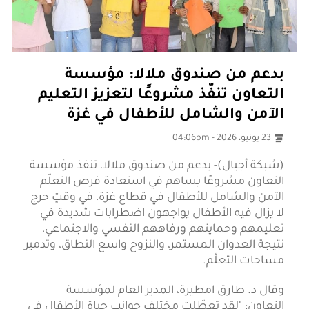
بدعم من صندوق ملالا: مؤسسة
التعاون تنفّذ مشروعًا لتعزيز التعليم
الآمن والشامل للأطفال في غزة
23 يونيو، 2026 - 04:06pm
(شبكة أجيال)- بدعم من صندوق ملالا، تنفذ مؤسسة
التعاون مشروعًا يساهم في استعادة فرص التعلّم
الآمن والشامل للأطفال في قطاع غزة، في وقتٍ حرج
لا يزال فيه الأطفال يواجهون اضطرابات شديدة في
تعليمهم وحمايتهم ورفاههم النفسي والاجتماعي،
نتيجة العدوان المستمر، والنزوح واسع النطاق، وتدمير
مساحات التعلّم.
وقال د. طارق امطيرة، المدير العام لمؤسسة
التعاون: "لقد تعطّلت مختلف جوانب حياة الأطفال في