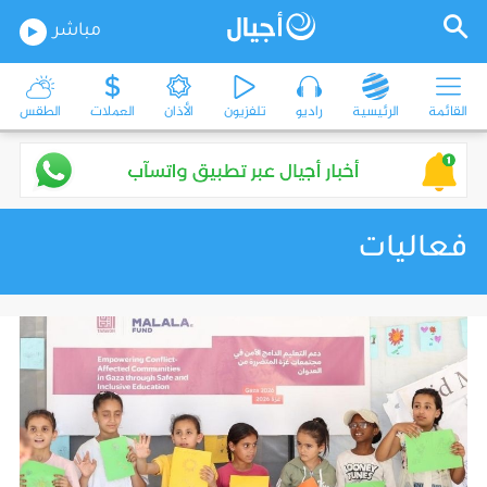
مباشر
القائمة
الرئيسية
راديو
تلفزيون
الأذان
العملات
الطقس
فعاليات