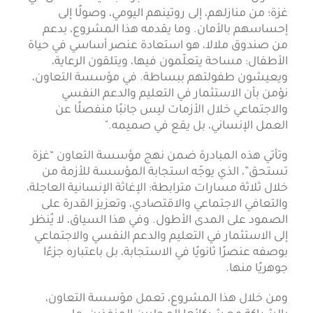
غزة؛ من منازلهم، إلى روتينهم اليومي، وصولًا إلى
إحساسهم بالأمان. وما يقدمه هذا المشروع، بدعم
من صندوق ملالا، هو استعادة عنصر أساسي في حياة
الأطفال: مساحة يتعلّمون فيها، ويتلقون الرعاية،
ويعيشون طفولتهم ببساطة. في مؤسسة التعاون،
نؤمن بأن الاستثمار في التعليم والدعم النفسي
والاجتماعي خلال الأزمات ليس جانبًا منفصلًا عن
العمل الإنساني، بل يقع في صميمه."
وتأتي هذه المبادرة ضمن نهج مؤسسة التعاون “غزة
تستحق”، الذي يوجّه استجابة المؤسسة للأزمة من
خلال ثلاثة مسارات مترابطة: الإغاثة الإنسانية العاجلة،
والتعافي الاجتماعي والاقتصادي، وتعزيز القدرة على
الصمود على المدى الأطول. وفي هذا السياق، لا يُنظر
إلى الاستثمار في التعليم والدعم النفسي والاجتماعي
بوصفه عنصرًا ثانويًا في الاستجابة، بل باعتباره جزءًا
جوهريًا منها.
ومن خلال هذا المشروع، تعمل مؤسسة التعاون،