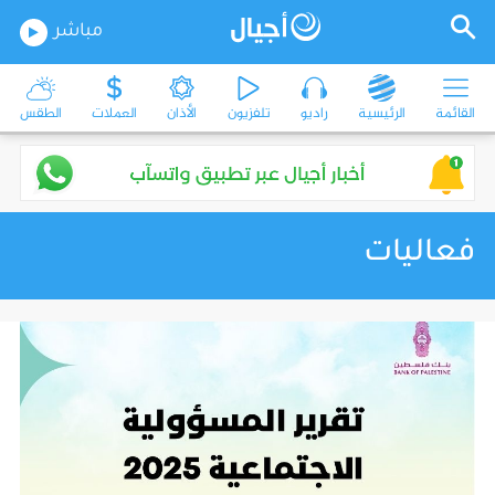
مباشر
القائمة
الرئيسية
راديو
تلفزيون
الأذان
العملات
الطقس
فعاليات