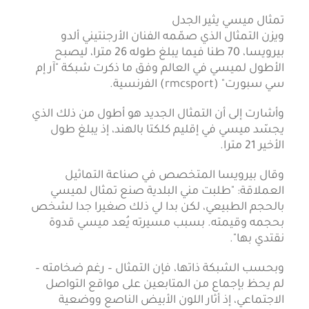
تمثال ميسي يثير الجدل
ويزن التمثال الذي صمّمه الفنان الأرجنتيني ألدو
بيرويسا، 70 طنا فيما يبلغ طوله 26 مترا، ليصبح
الأطول لميسي في العالم وفق ما ذكرت شبكة "آر إم
سي سبورت" (rmcsport) الفرنسية.
وأشارت إلى أن التمثال الجديد هو أطول من ذلك الذي
يجسّد ميسي في إقليم كلكتا بالهند، إذ يبلغ طول
الأخير 21 مترا.
وقال بيرويسا المتخصص في صناعة التماثيل
العملاقة: "طلبت مني البلدية صنع تمثال لميسي
بالحجم الطبيعي، لكن بدا لي ذلك صغيرا جدا لشخص
بحجمه وقيمته. بسبب مسيرته يُعد ميسي قدوة
نقتدي بها".
وبحسب الشبكة ذاتها، فإن التمثال – رغم ضخامته –
لم يحظ بإجماع من المتابعين على مواقع التواصل
الاجتماعي، إذ أثار اللون الأبيض الناصع ووضعية