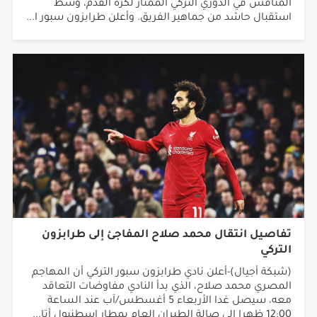
المنافس في الدوري التركي الممتاز لكرة القدم، وسط
استقبال حاشد من جماهير الفريق. وأعلن طرابزون سبور ا...
تفاصيل انتقال محمد صلاح المفاجئ إلى طرابزون
التركي
(شبكة أجيال)-أعلن نادي طرابزون سبور التركي أن المهاجم
المصري محمد صلاح، الذي بدأ النادي مفاوضات التعاقد
معه، سيصل غدا الأربعاء 5 أغسطس/آب عند الساعة
12:00 ظهرا إلى صالة الطيران العام بمطار إسطنبول أتا...