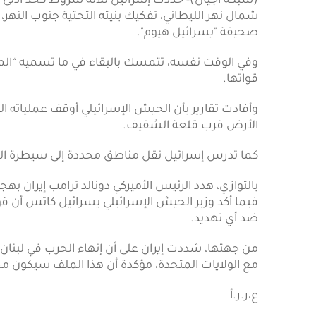
(شبكة أجيال)- حددت إسرائيل ثلاثة شروط كحد أدنى ل
شمال نهر الليطاني، تفكيك بنيته التحتية جنوب الن
صحيفة "يسرائيل هيوم".
وفي الوقت نفسه، تتمسك بالبقاء في ما تسميه “ال
قواتها.
وأفادت تقارير بأن الجيش الإسرائيلي أوقف عملياته ا
الأرض قرب قلعة الشقيف.
كما تدرس إسرائيل نقل مناطق محددة إلى سيطرة الجيش
بالتوازي، هدد الرئيس الأميركي دونالد ترامب إيران به
فيما أكد وزير الجيش الإسرائيلي يسرائيل كاتس أن 
ضد أي تهديد.
من جهتها، شددت إيران على أن إنهاء الحرب في لبنا
مع الولايات المتحدة، مؤكدة أن هذا الملف سيكون مح
ع،ر.ر.أ