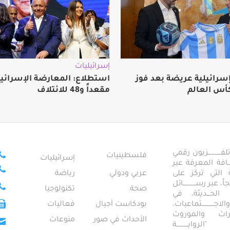
إسرائيليات
إسرائيلية عريضة بعد فوز
كأس العالم
مقعداً و48 للائتلاف
ــــــــــــزيون رقمي
فلسطينيات
إسرائيليات
ـــــافة المعرفة عبر
تمعية التي تركز على
عربي ودولي
رياضة
عبر رســــــــــــائل
صحة
تكنولوجيا
ــال الحـــديثة، في
ـــــــــتماعيات،
بودكاست أجيال
فعاليات
تراث والموروث
الأحداث في صور
منوعات
 "الروايـــــــــــة