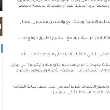
أي انسحاب من جنوب لبنان: إبعاد عناصر حزب الله إلى
هر، ومنحها حرية التحرك ضد أي تهديدات محتملة بحسب
منطقة الأمنية” وتبحث مع واشنطن مستقبل انتشار
لقتالية بأوامر سياسية، مع استمرار تطويق موقع تحت
 اللبناني كاختبار لقدرته على منع عودة حزب الله.
جمات جديدة إذا لم توقف دعم ما وصفه بـ”وكلائها” في لبنان،
قواته لن تنسحب من المنطقة الأمنية وستواصل التحرك
ن وجميع الجبهات شرط أساسي لبدء المفاوضات النهائية
ور المباحثات الجارية في سويسرا