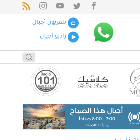
تلفزيون أجيال
راديو أجيال