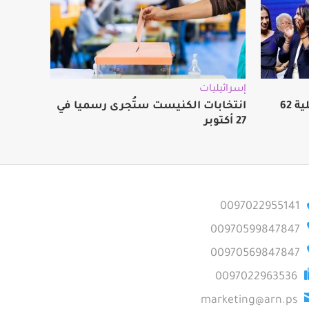
إسرائيليات
استطلاع: المعارضة الإسرائيلية 62
انتخابات الكنيست ستُجرى رسميا في
27 أكتوبر
0097022955141
00970599847847
00970569847847
0097022963536
marketing@arn.ps