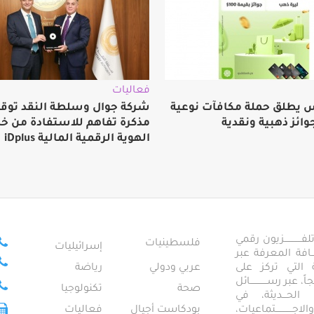
فعاليات
 يطلق حملة مكافآت نوعية
شركة جوال وسلطة النقد توق
وائز ذهبية ونقدية
مذكرة تفاهم للاستفادة من خ
الهوية الرقمية المالية iDplus
ــــــــــــزيون رقمي
فلسطينيات
إسرائيليات
ـــــافة المعرفة عبر
تمعية التي تركز على
عربي ودولي
رياضة
عبر رســــــــــــائل
صحة
تكنولوجيا
ــال الحـــديثة، في
ـــــــــتماعيات،
بودكاست أجيال
فعاليات