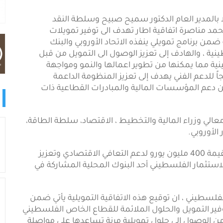
 بالمدير العام الدكتور سميح صبيح وسلطة النقد
 مناصرة اتفاقية اطار تهدف الى توفير تمويلات
برنامج تمويلي ينفذه الاتحاد الأوروبي والبنك
نية ، والهادف إلى تعزيز الوصول الى التمويل من قبل
 مما يمكنها من تطوير اعمالها والنمو ومواجهة
جاً للدعم الفني يهدف إلى تعزيز المنظومة الداعمة
 دعم المؤسسات المالية والمبادرات القطاعية ذات
معالي وزراء المالية والتخطيط ، الاقتصاد، سلطة الطاقة،
الأوروبي.
ويأتي هذا التمويل ضمن حزمة برامج اوروبية شاملة بقيمة 400 مليون يورو لدعم التعافي الاقتصادي وتعزيز
استثمار الفلسطيني أحد البنوك المحلية المشاركة في
فلسطيني ، ان توقيع هذه الاتفاقية التمويلية يأتي ضمن
وفير التمويل والحلول الملائمة للقطاع الخاص الفلسطيني
 الوصول إلى حلول تمويلية مرنة تساعدها على مواصلة