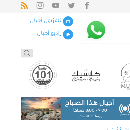
تلفزيون أجيال
راديو أجيال