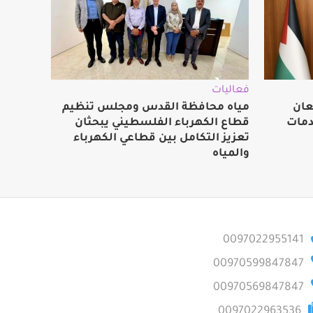
فعاليات
عان
مياه محافظة القدس ومجلس تنظيم
دمات
قطاع الكهرباء الفلسطيني يبحثان
تعزيز التكامل بين قطاعي الكهرباء
والمياه
0097022955141
00970599847847
00970569847847
0097022963536