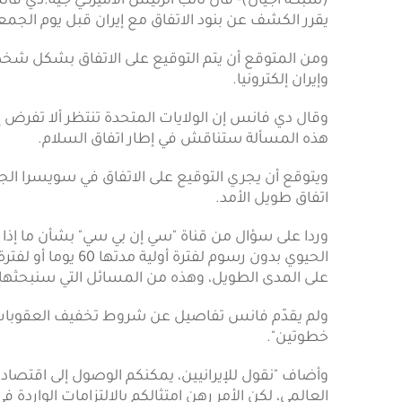
(شبكة أجيال)- قال نائب الرئيس الأميركي جيه.دي فان
يقرر الكشف عن بنود الاتفاق مع إيران قبل يوم الجمع
ومن المتوقع أن يتم التوقيع على الاتفاق بشكل شخص
وإيران إلكترونيا.
وقال دي فانس إن الولايات المتحدة تنتظر ألا تفرض
هذه المسألة ستناقش في إطار اتفاق السلام.
ويتوقع أن يجري التوقيع على الاتفاق في سويسرا الجم
اتفاق طويل الأمد.
وردا على سؤال من قناة "سي إن بي سي" بشأن ما إذا ك
الحيوي بدون رسوم ل
على المدى الطويل، وهذه من المسائل التي سنبحثها 
ولم يقدّم فانس تفاصيل عن شروط تخفيف العقوبات لك
خطوتين".
وأضاف "نقول للإيرانيين، يمكنكم الوصول إلى اقتصاد
العالمي، لكن الأمر رهن امتثالكم بالالتزامات الواردة في