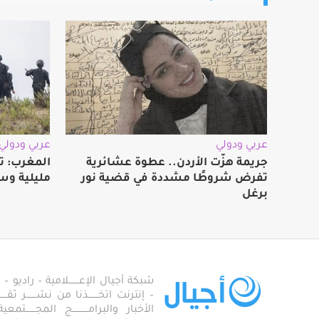
عربي ودولي
عربي ودولي
جريمة هزّت الأردن.. عطوة عشائرية
المغرب: ت
تفرض شروطًا مشددة في قضية نور
مليلية وس
برغل
شبكة أجيال الإعـــــــلامية – راديو – تلف
– إنترنت اتخـــــــذنا من نشـــــــر ثقــ
الأخبار والبرامـــــــــــج المجـــــــ