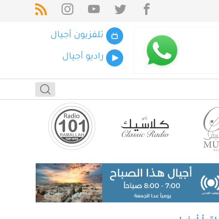
تلفزيون أجيال
راديو أجيال