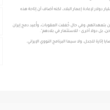
ضح أن إيران قد تتمكن من الوصول إلى نحو 300 مليار دولار لإعادة إعمار البلاد، لكنه أضاف أن إتاحة هذه
نيون بتعهداتهم، وفي حال خُففت العقوبات، وأُعيد دمج إيران
، بل دولا أخرى - للاستثمار في بلادهم".
يا إثارة للجدل، ولا سيما البرنامج النووي الإيراني.