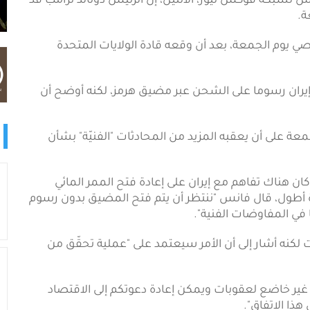
س لشبكة فوكس نيوز، الاثنين، إن الرئيس دونالد ترامب قد
ة.
ي يوم الجمعة، بعد أن وقعه قادة الولايات المتحدة
 إيران رسوما على الشحن عبر مضيق هرمز، لكنه أوضح أن
عة على أن يعقبه المزيد من المحادثات "الفنيّة" بشأن
ان هناك تفاهم مع إيران على إعادة فتح الممر المائي
فترة أولية مدتها 60 يوما أو لفترة أطول، قال فانس "ننتظر أن يتم فتح المضيق بدون رسوم
في المفاوضات الفنية".
نه أشار إلى أن الأمر سيعتمد على "عملية تحقّق من
 غير خاضع لعقوبات ويمكن إعادة دعوتكم إلى الاقتصاد
 هذا الاتفاق".