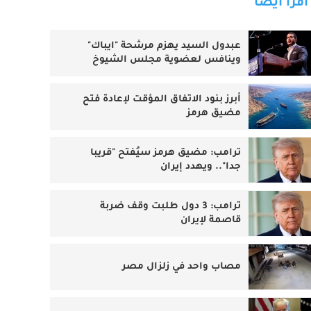
اقرأ أيضا
عبدول السيد يهزم مرشحة "ايباك"
وينافس لعضوية مجلس الشيوخ
أبرز بنود الاتفاق المؤقت لإعادة فتح
مضيق هرمز
ترامب: مضيق هرمز سيُفتح "قريبا
جدا".. ويهدد إيران
ترامب: 3 دول طلبت وقف ضربة
قاصمة لإيران
مصاب واحد في زلزال مصر