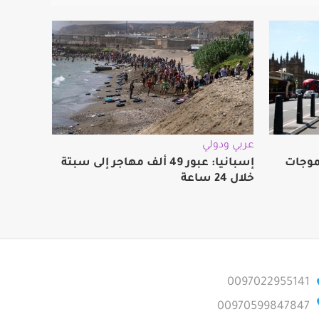
عربي ودولي
ة بموجات
إسبانيا: عبور 49 ألف مهاجر إلى سبتة
خلال 24 ساعة
0097022955141
00970599847847