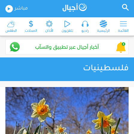
مباشر
القائمة
الرئيسية
راديو
تلفزيون
الأذان
العملات
الطقس
فلسطينيات