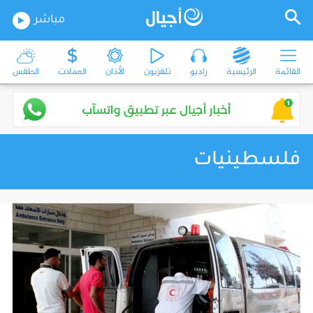
مباشر
القائمة
الرئيسية
راديو
تلفزيون
الأذان
العملات
الطقس
فلسطينيات