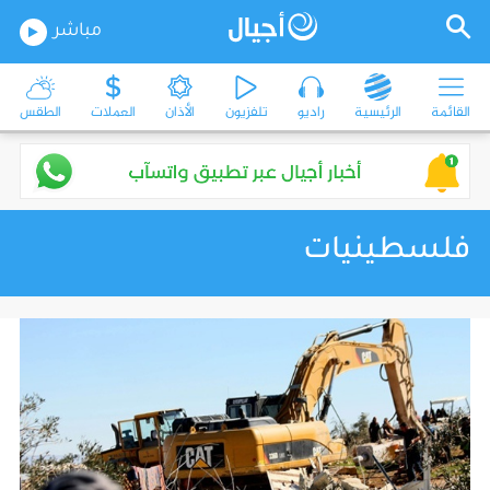
مباشر
القائمة
الرئيسية
راديو
تلفزيون
الأذان
العملات
الطقس
فلسطينيات