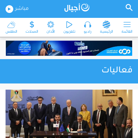
مباشر
القائمة
الرئيسية
راديو
تلفزيون
الأذان
العملات
الطقس
فعاليات