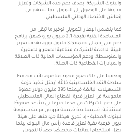
والبنوك الشريكة، بهدف دعم هذه الشركات وتعزيز
قدرتها على الوصول إلى التمويل، بما يسهم في
إنعاش الاقتصاد الوطني الفلسطيني.
كما يتضمن الإطار التمويلي توفير ما تبقى من
المساعدة الفنية بقيمة 2.1 مليون يورو ضمن برنامج
دعم فني إجمالي بقيمة 3.5 مليون يورو، بهدف تعزيز
البيئة الداعمة للشركات متناهية الصغر والصغيرة
والمتوسطة، ودعم المؤسسات المالية ذات العلاقة
والمبادرات القطاعية ذات الصلة.
وتعقيبا على ذلك صرح محمد مناصرة، نائب محافظ
سلطة النقد الفلسطينية قائلًا: "يمثل تنفيذ حزمة
التسهيلات البالغة قيمتها 395 مليون دولار خطوة
ملموسة في تعزيز قدرة القطاع المالي الفلسطيني
على دعم الشركات في هذه الفترة التي تشهد ضغوطًا
استثنائية. فبمساعدة خمسة قروض فرعية ممنوحة
للبنوك المحلية - إذ تجري هيكلة جزء منها على هيئة
ديون فرعية بغية تعزيز قاعدة رأس مال البنوك بينما
يظل استخدام العائدات مخصصًا حصريًا لتمويل