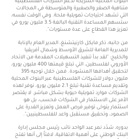
البنوك المحلية الشريكة لدعم الشركات الفلسطينية
متناهية الصغر والصغيرة والمتوسطة في المجالات
التي تشهد احتياجات تمويلية ملحة. وفي الوقت نفسه،
ستسهم المساعدة التقنية البالغة 3.5 مليون يورو في
تعزيز هذا القطاع على عدة مستويات".
من جانبه، ذكر مايكل كارنيتشنغ، المدير العام بالإنابة
للمديرية العامة للشرق الأوسط وشمال أفريقيا
والخليج: "لقد بدأ تنفيذ التسهيلات المقدمة من الاتحاد
الأوروبي لفلسطين، التي تبلغ قيمتها 400 مليون يورو،
لتحقيق أهدافها المنشودة. فمن خلال توجيه 395
مليون دولار للشركات الفلسطينية عبر البنوك المحلية
وتقديم مساعدة تقنية تبلغ 2.1 مليون يورو، نوفر لهذه
الشركات موارد تمويلية حيوية بشكل مباشر. لا يقتصر
الأمر على الاستثمار في الشركات فحسب، بل هو
استثمار يتوخى توفير فرص العمل وتعزيز القدرة على
الصمود، وتحقيق مستقبل واعد للفلسطينيين".
بدوره، شدّد نمر عبد الواحد نائب رئيس مجلس إدارة
البنك الوطني على أهمية الاتفاقية، لافتاً إلى أنها تفتح