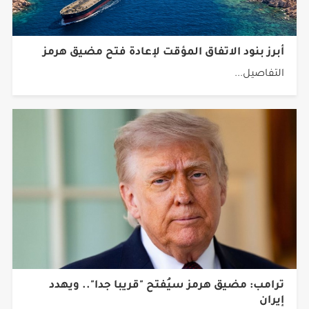
أبرز بنود الاتفاق المؤقت لإعادة فتح مضيق هرمز
التفاصيل...
ترامب: مضيق هرمز سيُفتح "قريبا جدا".. ويهدد
إيران