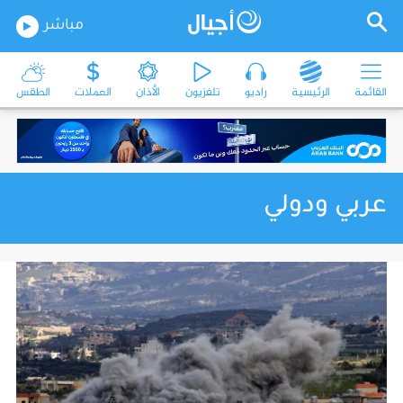
مباشر
القائمة
الرئيسية
راديو
تلفزيون
الأذان
العملات
الطقس
عربي ودولي