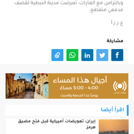
وبالتزامن مع الغارات، تعرضت مدينة النبطية لقصف
مدفعي متقطع.
ع.ر.ر.أ
مشاركة
اقرأ أيضا
إيران: تعويضات أميركية قبل فتح مضيق
هرمز