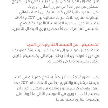
قبل وصول مورينيو كان ريال مدريد يعاني من الخروج
المتكرر من دور الـ16 في دوري أبطال أوروبا.
لكن المدرب البرتغالي قاد الفريق إلى نصف نهائي
البطولة القارية ثلاث مرات متتالية بين 2011 و2013،
ليعيد النادي إلى دائرة المنافسة الأوروبية ويضع
الأساس لما عرف لاحقاً بعصر دوري الأبطال الذهبي.
الكلاسيكو.. من الهيمنة الكتالونية إلى الندية
عندما وصل مورينيو إلى مدريد كان برشلونة غوارديولا
في ذروة قوته، وبدأت رحلة البرتغالي بكلاسيكو قاسٍ
انتهى بخسارة 5-0 في كامب نو.
لكن الصورة تغيّرت تدريجياً، إذ نجح مورينيو في كسر
هيمنة برشلونة والتتويج بكأس الملك عام 2011 بعد
الفوز بهدف كريستيانو رونالدو في النهائي، قبل أن
يحسم لقب الدوري في الموسم التالي متفوقاً على
برشلونة بفارق تسع نقاط.