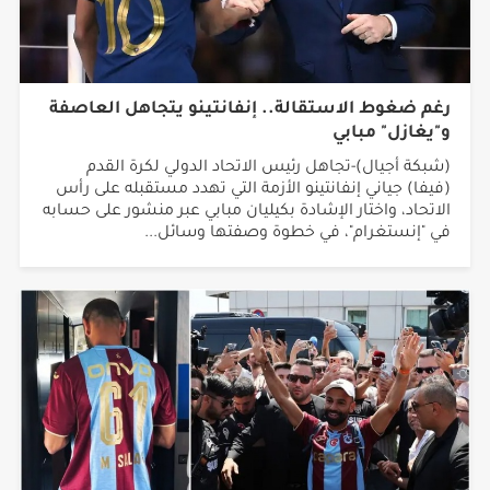
رغم ضغوط الاستقالة.. إنفانتينو يتجاهل العاصفة
و"يغازل" مبابي
(شبكة أجيال)-تجاهل رئيس الاتحاد الدولي لكرة القدم
(فيفا) جياني إنفانتينو الأزمة التي تهدد مستقبله على رأس
الاتحاد، واختار الإشادة بكيليان مبابي عبر منشور على حسابه
في "إنستغرام"، في خطوة وصفتها وسائل...