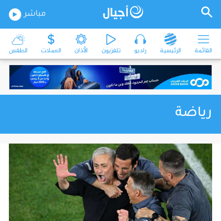
مباشر
القائمة
الرئيسية
راديو
تلفزيون
الأذان
العملات
الطقس
رياضة