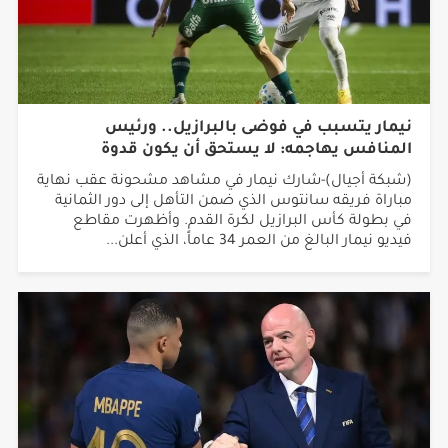
نيمار يتسبب في فوضى بالبرازيل.. ورئيس
المنافس يهاجمه: لا يستحق أن يكون قدوة
(شبكة أجيال)-شارك نيمار في مشاهد مشحونة عقب نهاية
مباراة فريقه سانتوس الذي ضمن التأهل إلى دور الثمانية
في بطولة كأس البرازيل لكرة القدم. وأظهرت مقاطع
فيديو نيمار البالغ من العمر 34 عاماً، الذي أعلن...