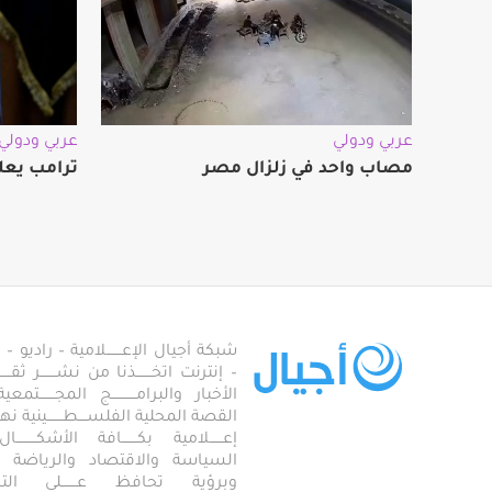
عربي ودولي
عربي ودولي
مصاب واحد في زلزال مصر
ترامب يعل
شبكة أجيال الإعـــــــلامية – راديو – تلف
– إنترنت اتخـــــــذنا من نشـــــــر ثقــ
الأخبار والبرامـــــــــــج المجـــــــ
القصة المحلية الفلســــطـــــــينية نهجاً، 
إعــــــلامية بكـــــــافة الأشكـــــــ
السياسة والاقتصاد والرياضة والاجـــ
وبرؤية تحافظ عـــــــلى ال