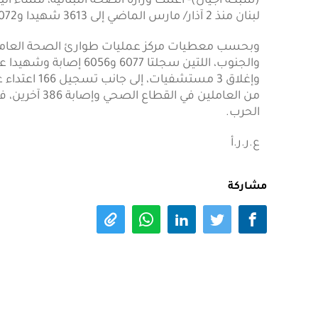
(شبكة أجيال)- أعلنت وزارة الصحة اللبنانية، مساء اليو
لبنان منذ 2 آذار/ مارس الماضي إلى 3613 شهيدا و11072 جريحا.
وبحسب معطيات مركز عمليات طوارئ الصحة العامة، 
الحرب.
ع.ر.ر.أ
مشاركة