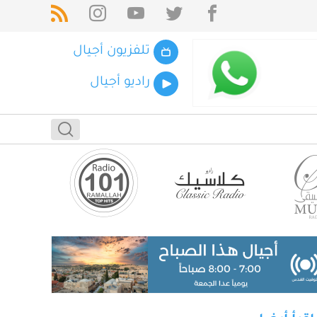
تلفزيون أجيال
راديو أجيال