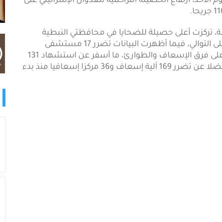
م الأحد، ارتفاع الحصيلة التراكمية للعدوان الإسرائيلي على
تركزت أعلى حصيلة للضحايا في محافظتي النبطية
والجنوب، اللتين سجلتا 6077 و6056 إصابة وشهيدا على التوالي، فيما أظهرت البيانات تضرر 17 مستشفى
وإغلاق 3 مستشفيات، إلى جانب تسجيل 166 اعتداء على فرق الإسعاف والطوارئ، ما أسفر عن استشهاد 131
من العاملين في القطاع الصحي وإصابة 386 آخرين، فضلا عن تضرر 169 آلية إسعاف و36 مركزا إسعافيا منذ بدء