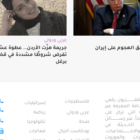
عربي ودولي
ق الهجوم على إيران
جريمة هزّت الأردن.. عطوة عش
تفرض شروطًا مشددة في قضي
برغل
ــــــــــــزيون رقمي
فلسطينيات
إسرائيليات
ـــــافة المعرفة عبر
تمعية التي تركز على
عربي ودولي
رياضة
عبر رســــــــــــائل
صحة
تكنولوجيا
ــال الحـــديثة، في
ـــــــــتماعيات،
بودكاست أجيال
فعاليات
تراث والموروث