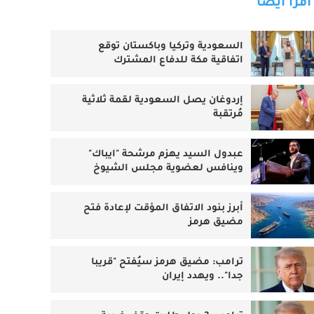
اقرأ أيضا
السعودية وتركيا وباكستان توقع
اتفاقية مكة للدفاع المشترك
إردوغان يصل السعودية لقمة ثلاثية
مُرتقبة
عبدول السيد يهزم مرشحة "ايباك"
وينافس لعضوية مجلس الشيوخ
أبرز بنود الاتفاق المؤقت لإعادة فتح
مضيق هرمز
ترامب: مضيق هرمز سيُفتح "قريبا
جدا".. ويهدد إيران