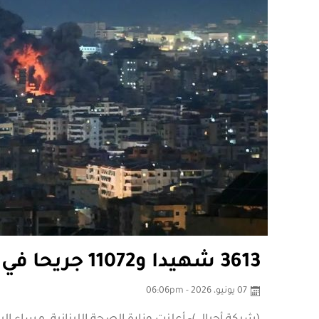
3613 شهيدا و11072 جريحا في لبنان
07 يونيو، 2026 - 06:06pm