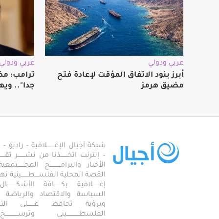
عربي ودولي
عربي ودولي
أبرز بنود الاتفاق المؤقت لإعادة فتح
ترامب: مض
مضيق هرمز
جدا".. ويه
شبكة أجيال الإعـــــــلامية – راديو – تلف
– إنترنت اتخـــــــذنا من نشـــــــر ثقــ
الأخبار والبرامـــــــــــج المجـــــــ
القصة المحلية الفلســــطـــــــينية نهجاً، 
إعــــــلامية بكـــــــافة الأشكـــــــ
السياسة والاقتصاد والرياضة والاجـــ
وبرؤية تحافظ عـــــــلى ال
الفلسطـــــــــــــيني وترســـــــــــــخ