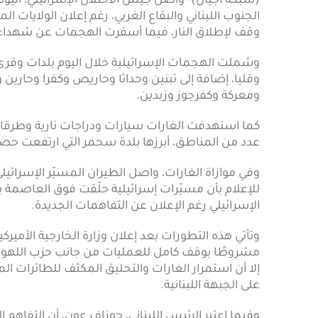
(شبكة أجيال)- واصل جيش الاحتلال الإسرائيلي، الي
الجنوب اللبناني والبقاع الغربي، رغم إعلان الولايات ا
وقف لإطلاق النار، فيما أسفرت الهجمات عن شهداء
وشملت الهجمات الإسرائيلية خلال اليوم بلدات وقرى ع
وقليا، إضافة إلى تبنين وحداثا وحاريص وكفرا وحارين
ومعركة وكفرجوز وزبدين.
كما استهدفت الغارات سيارات ودراجات نارية وطرقا
عدد من المناطق، أبرزها بلدة سحمر التي ارتفعت حص
وفي موازاة الغارات، واصل الطيران المسيّر الإسرائيلي ا
للإعلام بأن مسيّرات إسرائيلية حلّقت فوق العاصمة
الإسرائيلي رغم الإعلان عن التفاهمات الجديدة.
وتأتي هذه التطورات بعد إعلان وزارة الخارجية الأميركي
مشروطًا بوقف كامل للعمليات من جانب حزب اللهوان
إلا أن استمرار الغارات والتحليق المكثف للطائرات الم
على الجبهة اللبنانية.
وفيما اعتبر الرئيس اللبناني، جوزاف عون، أن التفاهم