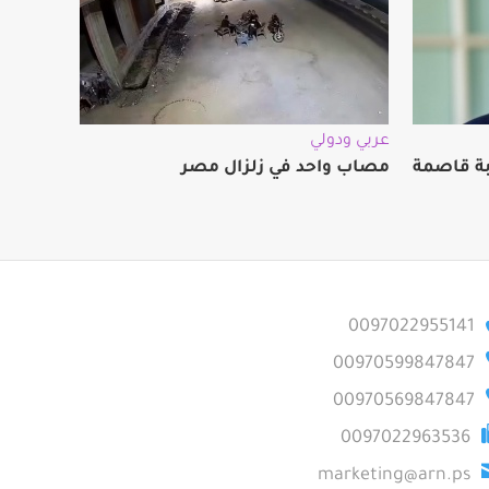
عربي ودولي
ضربة قاصمة
مصاب واحد في زلزال مصر
0097022955141
00970599847847
00970569847847
0097022963536
marketing@arn.ps