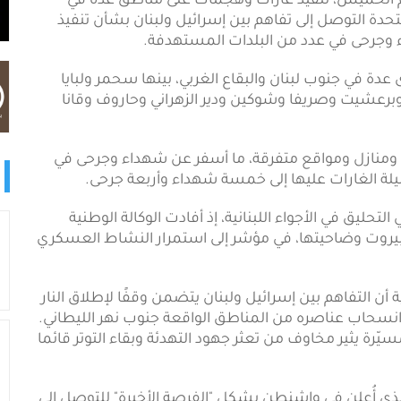
وم الخميس، تنفيذ غارات وهجمات على مناطق عدة في
لمتحدة التوصل إلى تفاهم بين إسرائيل ولبنان بشأن تنفيذ
 وجرحى في عدد من البلدات المستهدفة.
دة في جنوب لبنان والبقاع الغربي، بينها سحمر ولبايا
 وبرعشيت وصريفا وشوكين ودير الزهراني وحاروف وقانا
 ومنازل ومواقع متفرقة، ما أسفر عن شهداء وجرحى في
يلة الغارات عليها إلى خمسة شهداء وأربعة جرحى.
لتحليق في الأجواء اللبنانية، إذ أفادت الوكالة الوطنية
 بيروت وضاحيتها، في مؤشر إلى استمرار النشاط العسكري
ة أن التفاهم بين إسرائيل ولبنان يتضمن وقفًا لإطلاق النار
سحاب عناصره من المناطق الواقعة جنوب نهر الليطاني.
سيّرة يثير مخاوف من تعثر جهود التهدئة وبقاء التوتر قائما
 الذي أُعلن في واشنطن يشكل "الفرصة الأخيرة" للتوصل إلى