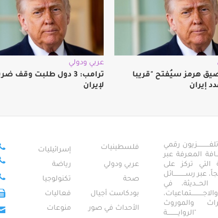
عربي ودولي
يق هرمز سيُفتح "قريبا
ترامب: 3 دول طلبت وقف 
دد إيران
لإيران
ــــــــــــزيون رقمي
فلسطينيات
إسرائيليات
ـــــافة المعرفة عبر
تمعية التي تركز على
عربي ودولي
رياضة
عبر رســــــــــــائل
صحة
تكنولوجيا
ــال الحـــديثة، في
ـــــــــتماعيات،
بودكاست أجيال
فعاليات
تراث والموروث
الأحداث في صور
منوعات
 "الروايـــــــــــة