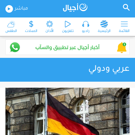
مباشر
القائمة
الرئيسية
راديو
تلفزيون
الأذان
العملات
الطقس
عربي ودولي