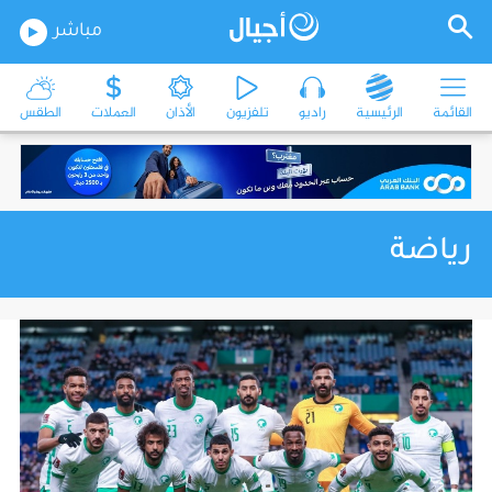
مباشر
القائمة
الرئيسية
راديو
تلفزيون
الأذان
العملات
الطقس
رياضة