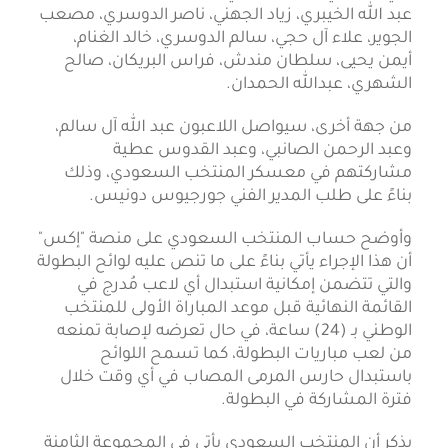
عبد الله الخيبري، زياد الجهني، ناصر الدوسري، مصعب
الجوير، علاء آل حجي، سالم الدوسري، خالد الغنام،
أيمن يحيى، سلطان مندش، فراس البريكان، صالح
الشهري، عبدالله الحمدان.
من جهة أخرى، سيواصل اللاعبون عبد الله آل سالم،
وعبد الرحمن الصانبي، وعبد القدوس عطية
مشاركتهم في معسكر المنتخب السعودي، وذلك
بناءً على طلب المدير الفني جورجيوس دونيس.
وأوضح حساب المنتخب السعودي على منصة "إكس"
أن هذا الإجراء يأتي بناءً على ما تنص عليه لوائح البطولة
والتي تتضمن إمكانية استبدال أي لاعب مُدرج في
القائمة النهائية قبل موعد المباراة الأولى للمنتخب
الوطني بـ (24) ساعة، في حال تعرضه لإصابة تمنعه
من لعب مباريات البطولة، كما تسمح اللوائح
باستبدال حارس المرمى المصاب في أي وقت خلال
فترة المشاركة في البطولة.
يذكر أن المنتخب السعودي يأتي في المجموعة الثامنة