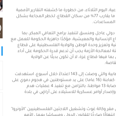
 اليوم الثلاثاء، من خطورة ما كشفته التقارير الأممية
بشأن تعرّض نحو 1.6 مليون إنسان في قطاع غزة، أي ما يقارب 77% من سكان القطاع، لخطر المجاعة بشكل
 المساعدات.
ولي عاجل ومنسق لتنفيذ برامج التعافي المبكر، بما
لإنسانية والمعيشية، مؤكدًا جاهزية الحكومة للعمل مع
وتعزيز وحدة الوطن والولاية الفلسطينية على قطاع
ة لمعالجة الأزمة يجب أن تدعم قدرة الحكومة على أداء
فيها قطاع غزة، لا أن تكون بديلًا عن الولاية
قاصة.
كما أدان المجلس تصاعد هجمات المستوطنين الإرهابية والتي وصلت إلى 143 اعتداءً خلال أسبوع، استهدفت
17 قرية فلسطينية، وأدت إلى استشهاد الفتى يوسف كعابنة (16 عاما) على يد مستوطنين في هجوم دموي على
قرية جلجليا شمال رام الله، فيما أدت الاعتداءات إلى إصابة 13 مواطنا، بالتزامن مع تنفيذ 4 عمليات هدم
خطارا أخرى بالهدم، وإصدار أوامر عسكرية للاستيلاء على أراضٍ في بلدة
قر وكالة غوث وتشغيل اللاجئين الفلسطينيين "الأونروا"