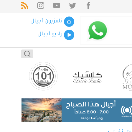
تلفزيون أجيال
راديو أجيال