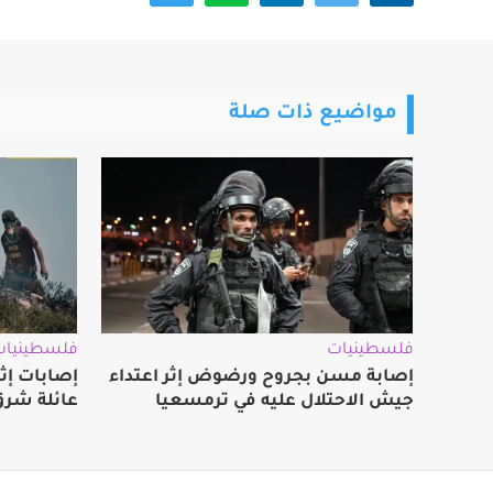
مواضيع ذات صلة
فلسطينيات
فلسطينيات
إصابة مسن بجروح ورضوض إثر اعتداء
‏إصابات إ
جيش الاحتلال عليه في ترمسعيا
عائلة شرق 