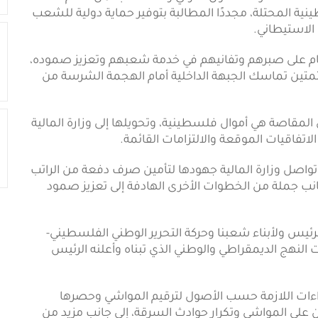
تهاكًا صارخًا للقانون الدولي ومساسًا بعمل الأمم
ة المحتلة، مجددًا المطالبة بتوفير حماية دولية للشعب
لاستيطاني.
لعام على صبرهم وتفانيهم في خدمة شعبهم وتعزيز صموده،
لتمتين تماسك الجبهة الداخلية أمام الهجمة الشرسة من
المقاصة هي أموال فلسطينية، وتحويلها إلى وزارة المالية
فاقيات الموقعة والالتزامات القائمة.
واصل وزارة المالية جهودها لتأمين صرف دفعة من الراتب
جانب جملة من الخطوات الأخرى الهادفة إلى تعزيز صمود
رئيس ولأبناء شعبنا وحركة التحرير الوطني الفلسطيني-
ت النهج الديمقراطي والوطني الذي تبناه وأعلنه الرئيس
إجراءات اللازمة حسب الأصول لترقيم المواشي وحصرها
على المواشي وتكرار حوادث السرقة، إلى جانب مزيد من