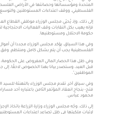
في حي الشيخ جراح إلى منشآت عسكرية، معتبرًا ذلك ان
المتحدة ومؤسساتها وحصانتها في الأراضي الفلسطيني
الفلسطيني، ووقف اعتداءات المستوطنين والتوسع ا
إلى ذلك، وإذ يُحيّي مجلس الوزراء موظفي القطاع ا
فإنه يهيب بكل النقابات وقف الفعاليات الاحتجاجية 
حكومة الاحتلال ومستوطنيها.
وفي هذا السياق، يؤكد مجلس الوزراء مجددا أن أموال 
الفلسطينية يجب أن يتم بشكل كامل ومنتظم، وفق الات
وفي ظل هذا الحصار المالي المفروض على الحكومة، ت
قبل العيد، وستصدر بيانا بهذا الخصوص لاحقًا، إلى 
الموظفين".
وفي سياق آخر، تقدم مجلس الوزراء بالتهنئة للسيد ال
فتح- بنجاح انعقاد المؤتمر الثامن باعتباره أحد مسارا
محمود عباس.
إلى ذلك، وجّه مجلس الوزراء وزارة الزراعة باتخاذ ال
لإثبات ملكيتها في ظل تصاعد اعتداءات المستوطنين 